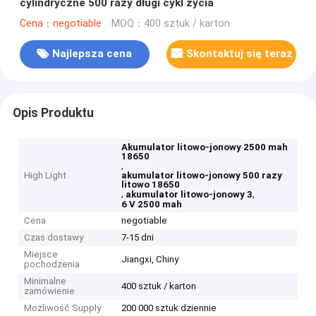
cylindryczne 500 razy długi cykl życia
Cena：negotiable
MOQ：400 sztuk / karton
Najlepsza cena
Skontaktuj się teraz
Opis Produktu
Akumulator litowo-jonowy 2500 mah
18650
,
High Light
akumulator litowo-jonowy 500 razy
litowo 18650
,
,
akumulator litowo-jonowy 3
6 V 2500 mah
Cena
negotiable
Czas dostawy
7-15 dni
Miejsce
Jiangxi, Chiny
pochodzenia
Minimalne
400 sztuk / karton
zamówienie
Możliwość Supply
200 000 sztuk dziennie