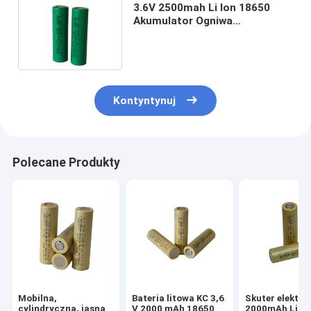
3.6V 2500mah Li Ion 18650
Akumulator Ogniwa
cylindryczne 500 razy długi
cykl życia
Kontyntynuj
Polecane Produkty
Mobilna,
Bateria litowa KC 3,6
Skuter elektry
cylindryczna, jasna
V 2000 mAh 18650
2000mAh Li-Io