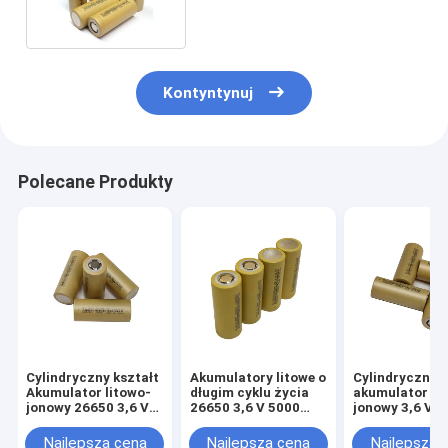
Kontyntynuj
Polecane Produkty
Cylindryczny kształt
Akumulatory litowe o
Cylindryczny
Akumulator litowo-
długim cyklu życia
akumulator li
jonowy 26650 3,6 V
26650 3,6 V 5000
jonowy 3,6 V 
4000 mAh Do energii
mAh
5000 mah do
słonecznej
systemu energi
Najlepsza cena
Najlepsza cena
Najlepsza 