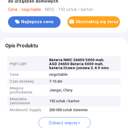
do urządzeń domowych
Cena：negotiable
MOQ：192 sztuk / karton
Najlepsza cena
Skontaktuj się teraz
Opis Produktu
,
Bateria NMC 26650 5000 mah
High Light
,
AGD 26650 Bateria 5000 mah
,
bateria litowo-jonowa 3
6 V nmc
Cena
negotiable
Czas dostawy
7-15 dni
Miejsce
Jiangxi, Chiny
pochodzenia
Minimalne
192 sztuk / karton
zamówienie
Możliwość Supply
200 000 sztuk dziennie
Zobacz więcej