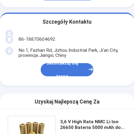
Szczegóły Kontaktu
86-18870604692
No.1, Fazhan Rd, Jizhou Industrial Park, Ji'an City,
prowincja Jiangxi, Chiny
Skontaktuj się
teraz
Uzyskaj Najlepszą Cenę Za
3,6 V High Rate NMC Li Ion
26650 Bateria 5000 mAh do
urządzeń domowych