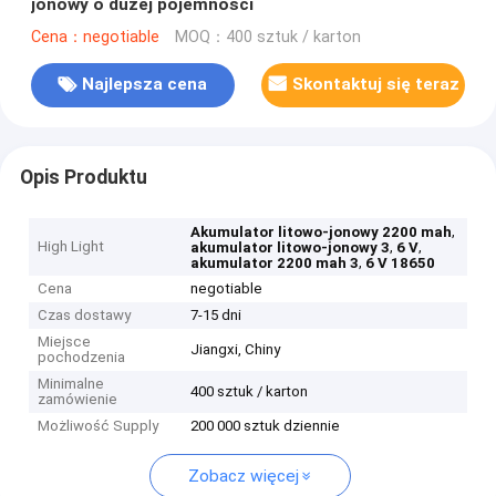
jonowy o dużej pojemności
Cena：negotiable
MOQ：400 sztuk / karton
Najlepsza cena
Skontaktuj się teraz
Opis Produktu
,
Akumulator litowo-jonowy 2200 mah
High Light
,
,
akumulator litowo-jonowy 3
6 V
,
akumulator 2200 mah 3
6 V 18650
Cena
negotiable
Czas dostawy
7-15 dni
Miejsce
Jiangxi, Chiny
pochodzenia
Minimalne
400 sztuk / karton
zamówienie
Możliwość Supply
200 000 sztuk dziennie
Zobacz więcej