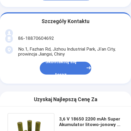
Szczegóły Kontaktu
86-18870604692
No.1, Fazhan Rd, Jizhou Industrial Park, Ji'an City,
prowincja Jiangxi, Chiny
Skontaktuj się
teraz
Uzyskaj Najlepszą Cenę Za
3,6 V 18650 2200 mAh Super
Akumulator litowo-jonowy o
dużej pojemności