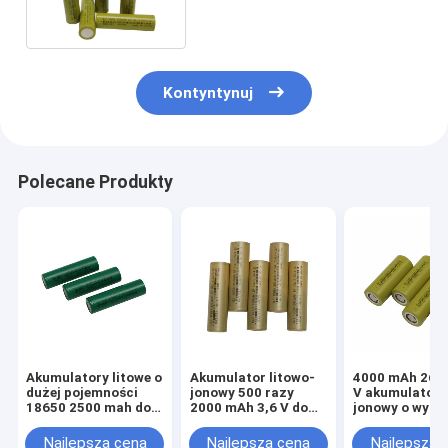
Kontyntynuj
Polecane Produkty
Akumulatory litowe o
Akumulator litowo-
4000 mAh 2665
dużej pojemności
jonowy 500 razy
V akumulator 
18650 2500 mah do
2000 mAh 3,6 V do
jonowy o wyso
urządzeń domowych
zamiatarki
odpływie do E
podłogowej
Najlepsza cena
Najlepsza cena
Najlepsza 