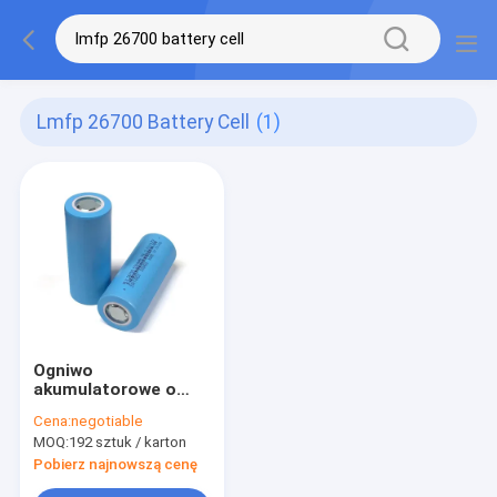
Lmfp 26700 Battery Cell
(1)
Ogniwo
akumulatorowe o
dużej pojemności
Cena:
negotiable
26700, akumulator
MOQ:
192 sztuk / karton
LMFP 5000 mah 3,6 V
do lampy słonecznej
Pobierz najnowszą cenę